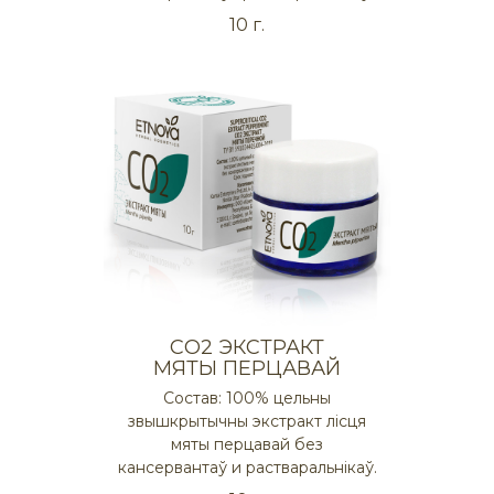
10 г.
СO2 ЭКСТРАКТ
МЯТЫ ПЕРЦАВАЙ
Состав: 100% цельны
звышкрытычны экстракт лісця
мяты перцавай без
кансервантаў и растваральнікаў.