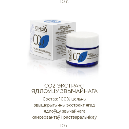
10 г.
СO2 ЭКСТРАКТ
ЯДЛОЎЦУ ЗВЫЧАЙНАГА
Состав: 100% цельны
звышкрытычны экстракт ягад
ядлоўцу звычайнага
кансервантаў і растваральнікаў.
10 г.