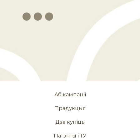
Аб кампаніі
Прадукцыя
Дзе купіць
Патэнты і ТУ