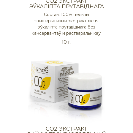
СO2 ЭКСТРАКТ
ЭЎКАЛІПТА ПРУТАВІДНАГА
Состав: 100% цельны
звышкрытычны экстракт лісця
эўкаліпта прутавіднага без
кансервантаў и растваральнікаў.
10 г.
СO2 ЭКСТРАКТ