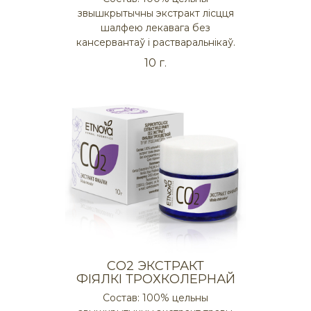
звышкрытычны экстракт лісцця
шалфею лекавага без
кансервантаў і растваральнікаў.
10 г.
СO2 ЭКСТРАКТ
ФІЯЛКІ ТРОХКОЛЕРНАЙ
Состав: 100% цельны