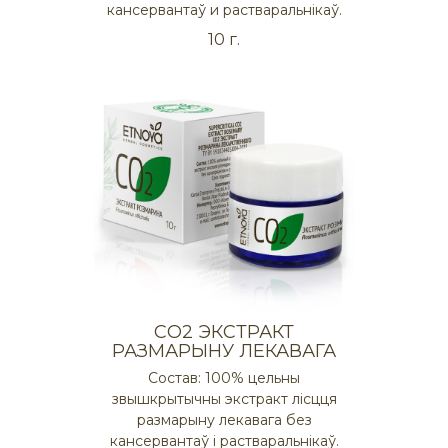
кансервантаў и растваральнікаў.
10 г.
СO2 ЭКСТРАКТ
РАЗМАРЫНУ ЛЕКАВАГА
Состав: 100% цельны
звышкрытычны экстракт лісцця
размарыну лекавага без
кансервантаў і растваральнікаў.