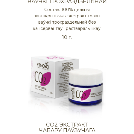
ВАЎЧКІ ТРОХРАЗДЗЕЛЬНАЙ
Состав: 100% цельны
звышкрытычны экстракт травы
ваўчкі трохраздельнай без
кансервантаў і растваральнікаў.
10 г.
СO2 ЭКСТРАКТ
ЧАБАРУ ПАЎЗУЧАГА