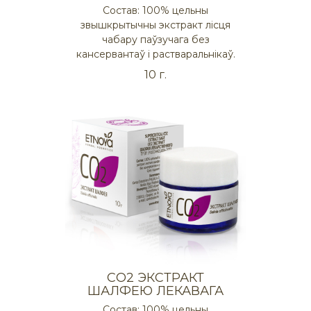
Состав: 100% цельны
звышкрытычны экстракт лісця
чабару паўзучага без
кансервантаў і растваральнікаў.
10 г.
СO2 ЭКСТРАКТ
ШАЛФЕЮ ЛЕКАВАГА
Состав: 100% цельны