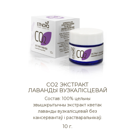
СO2 ЭКСТРАКТ
ЛАВАНДЫ ВУЗКАЛІСЦЕВАЙ
Состав: 100% цельны
звышкрытычны экстракт кветак
лаванды вузкалісцевай без
кансервантаў і растваральнікаў.
10 г.