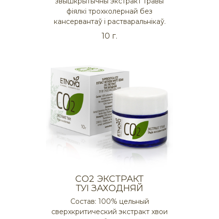
звышкрытычны экстракт травы
фіялкі трохколернай без
кансервантаў і растваральнікаў.
10 г.
СO2 ЭКСТРАКТ
ТУІ ЗАХОДНЯЙ
Состав: 100% цельный
сверхкритический экстракт хвои