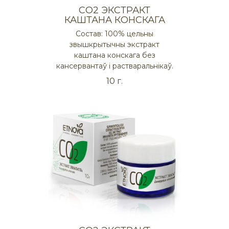
СO2 ЭКСТРАКТ
КАШТАНА КОНСКАГА
Состав: 100% цельны
звышкрытычны экстракт
каштана конскага без
кансервантаў і растваральнікаў.
10 г.