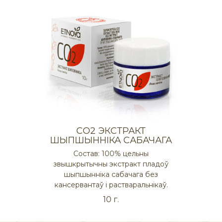
СO2 ЭКСТРАКТ
ШЫПШЫННІКА САБАЧАГА
Состав: 100% цельны
звышкрытычны экстракт пладоў
шыпшынніка сабачага без
кансервантаў і растваральнікаў.
10 г.